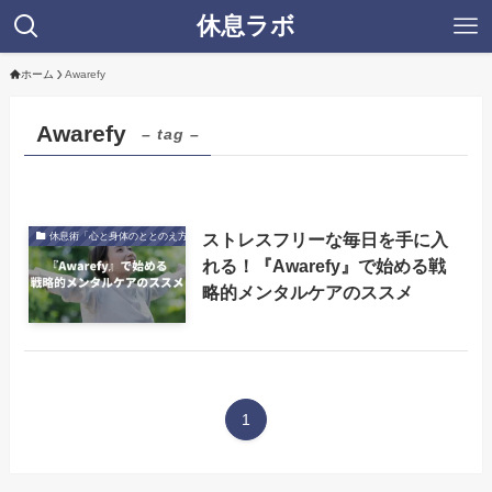
休息ラボ
ホーム
Awarefy
Awarefy
– tag –
ストレスフリーな毎日を手に入
休息術「心と身体のととのえ方」
れる！『Awarefy』で始める戦
略的メンタルケアのススメ
1