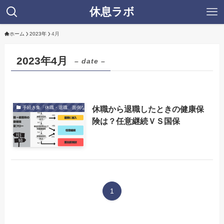
休息ラボ
ホーム
2023年
4月
2023年4月
– date –
休職から退職したときの健康保
手続き集「休職・退職、面倒な保険・行政」
険は？任意継続ＶＳ国保
1